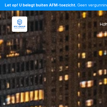
Let op! U belegt buiten AFM-toezicht. 
Geen vergunning
Ho