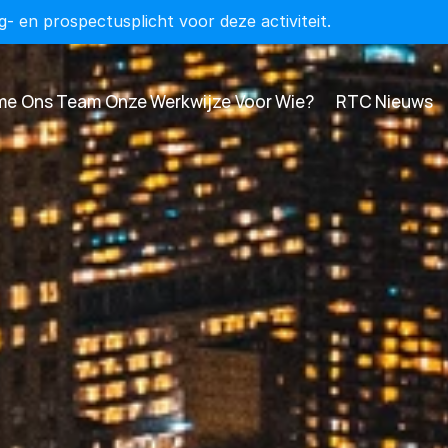
- en prospectusplicht voor deze activiteit.
me
Ons Team
Onze Werkwijze
Voor Wie?
RTC Nieuws