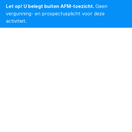
Let op! U belegt buiten AFM-toezicht. 
Geen 
vergunning- en prospectusplicht voor deze 
activiteit.
NEWS
Box 3 vanaf 2028: wat 
verandert er met de 
Wet werkelijk 
rendement?